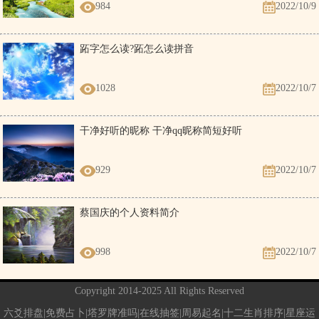
984
2022/10/9
跖字怎么读?跖怎么读拼音
1028
2022/10/7
干净好听的昵称 干净qq昵称简短好听
929
2022/10/7
蔡国庆的个人资料简介
998
2022/10/7
Copyright 2014-2025 All Rights Reserved
六爻排盘|免费占卜|塔罗牌准吗|在线抽签|周易起名|十二生肖排序|星座运