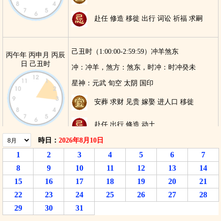
赴任 修造 移徙 出行 词讼 祈福 求嗣
己丑时（1:00:00-2:59:59）冲羊煞东
丙午年 丙申月 丙辰
日 己丑时
冲：
冲羊，
煞方：
煞东，
时冲：
时冲癸未
星神：
元武 旬空 太阴 国印
安葬 求财 见贵 嫁娶 进人口 移徙
赴任 出行 修造 动土
時日：
2026年8月10日
1
2
3
4
5
6
7
庚寅时（3:00:00-4:59:59）冲猴煞北
丙午年 丙申月 丙辰
8
9
10
11
12
13
14
冲：
冲猴，
煞方：
煞北，
时冲：
时冲甲申
日 庚寅时
15
16
17
18
19
20
21
星神：
地兵 长生 司命 驿马
22
23
24
25
26
27
28
29
30
31
求嗣 嫁娶 移徙 入宅 开市 交易 安葬 作
灶 祭祀 祈福 斋醮 酬神 赴任 出行