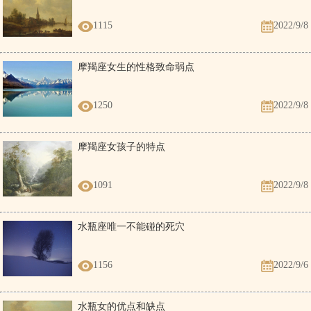
求嗣 嫁娶 移徙 入宅 开市 交易 修造 安
葬 祈福 出行 求财
1115
2022/9/8
赴任 词讼
摩羯座女生的性格致命弱点
乙未时（13:00:00-14:59:59）冲牛煞西
1250
2022/9/8
丙午年 丙申月 丙辰
冲：
冲牛，
煞方：
煞西，
时冲：
时冲己丑
日 乙未时
星神：
日杀 朱雀 右弼
摩羯座女孩子的特点
赴任 见贵 求财 出行 嫁娶 进人口 移徙
1091
2022/9/8
安葬
修造 动土 朱雀须用 凤凰符制 否则 诸事
水瓶座唯一不能碰的死穴
不宜
1156
2022/9/6
丙申时（15:00:00-16:59:59）冲虎煞南
丙午年 丙申月 丙辰
冲：
冲虎，
煞方：
煞南，
时冲：
时冲庚寅
日 丙申时
水瓶女的优点和缺点