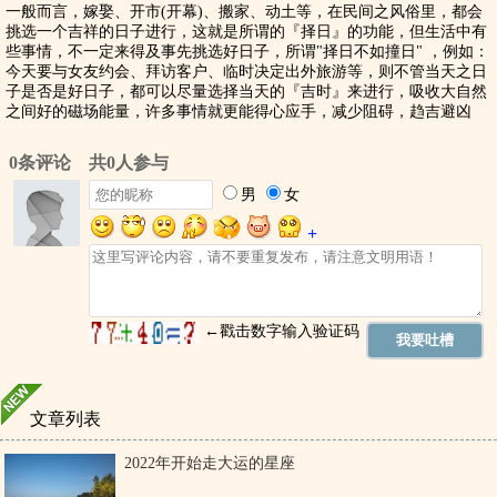
一般而言，嫁娶、开市(开幕)、搬家、动土等，在民间之风俗里，都会
挑选一个吉祥的日子进行，这就是所谓的『择日』的功能，但生活中有
修造 动土
些事情，不一定来得及事先挑选好日子，所谓"择日不如撞日" ，例如：
今天要与女友约会、拜访客户、临时决定出外旅游等，则不管当天之日
子是否是好日子，都可以尽量选择当天的『吉时』来进行，吸收大自然
之间好的磁场能量，许多事情就更能得心应手，减少阻碍，趋吉避凶
辛卯时（5:00:00-6:59:59）冲鸡煞西
丙午年 丙申月 丙辰
日 辛卯时
冲：
冲鸡，
煞方：
煞西，
时冲：
时冲乙酉
星神：
狗食 日害 勾陈
祭祀 祈福 斋醮 酬神 赴任 出行
壬辰时（7:00:00-8:59:59）冲狗煞南
丙午年 丙申月 丙辰
冲：
冲狗，
煞方：
煞南，
时冲：
时冲丙戍 建刑
日 壬辰时
不遇 路空 青龙
文章列表
星神：
订婚 嫁娶 安床 移徙 入宅 修造 安葬
2022年开始走大运的星座
造桥 乘船 赴任 出行 祭祀 祈福 斋醮 开