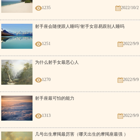
光
1235
2022/10/2
射手座会随便跟人睡吗?射手女容易跟别人睡吗
癸巳时（9:00:00-10:59:59）冲猪煞东
丙午年 丙申月 丙辰
1251
2022/9/9
冲：
冲猪，
煞方：
煞东，
时冲：
时冲丁亥
日 癸巳时
星神：
路空 明堂 日禄 五符
为什么射手女最恶心人
修造 盖屋 移徙 作灶 安床 入宅 开市 求
财 见贵 订婚 嫁娶
1270
2022/9/9
祭祀 祈福 斋醮 开光 赴任 出行
射手座最可怕的能力
甲午时（11:00:00-12:59:59）冲鼠煞北
1313
2022/9/9
丙午年 丙申月 丙辰
冲：
冲鼠，
煞方：
煞北，
时冲：
时冲戊子
日 甲午时
星神：
天刑 帝旺 大进 贪狼
几号出生摩羯最厉害（哪天出生的摩羯座最强 ）