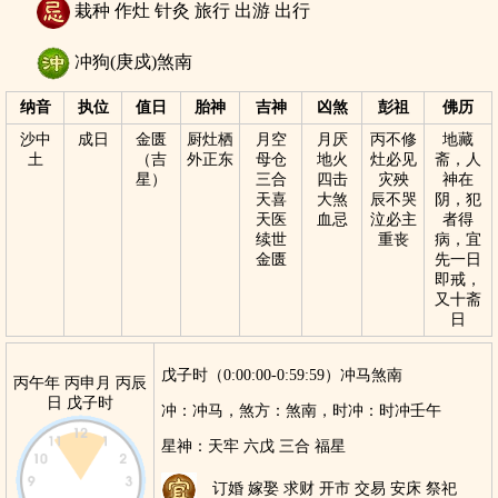
栽种 作灶 针灸 旅行 出游 出行
冲狗(庚戍)煞南
纳音
执位
值日
胎神
吉神
凶煞
彭祖
佛历
沙中
成日
金匮
厨灶栖
月空
月厌
丙不修
地藏
土
（吉
外正东
母仓
地火
灶必见
斋，人
星）
三合
四击
灾殃
神在
天喜
大煞
辰不哭
阴，犯
天医
血忌
泣必主
者得
续世
重丧
病，宜
金匮
先一日
即戒，
又十斋
日
戊子时（0:00:00-0:59:59）冲马煞南
丙午年 丙申月 丙辰
日 戊子时
冲：
冲马，
煞方：
煞南，
时冲：
时冲壬午
星神：
天牢 六戊 三合 福星
订婚 嫁娶 求财 开市 交易 安床 祭祀