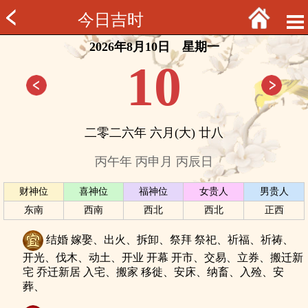
今日吉时
2026年8月10日 星期一
10
二零二六年 六月(大) 廿八
丙午年 丙申月 丙辰日
财神位
喜神位
福神位
女贵人
男贵人
东南
西南
西北
西北
正西
结婚 嫁娶、出火、拆卸、祭拜 祭祀、祈福、祈祷、
开光、伐木、动土、开业 开幕 开市、交易、立券、搬迁新
宅 乔迁新居 入宅、搬家 移徙、安床、纳畜、入殓、安
葬、