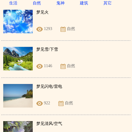
生活
自然
鬼神
建筑
其它
梦见火
1293
自然
梦见雪/下雪
1146
自然
梦见闪电/雷电
922
自然
梦见清风/空气