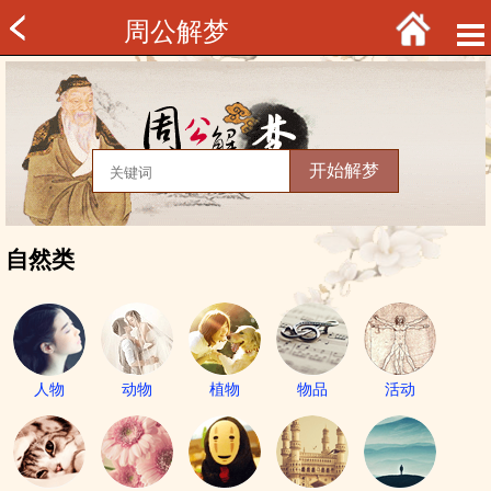
周公解梦
自然类
人物
动物
植物
物品
活动