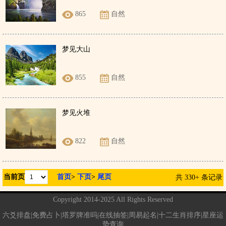
865
自然
梦见大山
855
自然
梦见火堆
822
自然
当前页
首页
>
下页
>
尾页
共 330+ 条记录
Copyright 2014-2025 All Rights Reserved
六爻排盘|免费占卜|塔罗牌准吗|在线抽签|周易起名|十二生肖排序|星座运
势查询