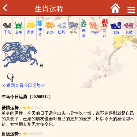
生肖运程
卯
未
酉
子鼠
巳蛇
寅虎
亥猪
丑牛
午马
辰龙
戌狗
申猴
兔
羊
鸡
马
>>返回查看今日运势<<
午马今日运势（20260512）
爱情运势：
单身的男性，今天的日子适合出去与异性吃个饭，说不定遇到就是自己
的真爱了，已婚的朋友也会对自己的更加的爱护，所以今天的感情都不
错。女性朋友则无太多变化。
财运运势：