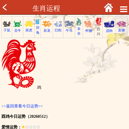
生肖运程
卯
未
酉
子鼠
巳蛇
寅虎
亥猪
丑牛
午马
辰龙
戌狗
申猴
兔
羊
鸡
鸡
>>返回查看今日运势<<
酉鸡今日运势（20260512）
爱情运势：