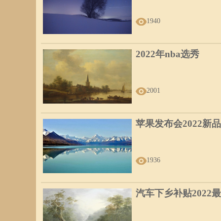
别人的好感，只要保持端庄品德，婚姻可望美满幸福，而且
1940
2022年nba选秀
8、燕眼
眼睛稍微细长，眼尾略微上翘，眼睛的瞳孔较小，上方约有
2001
晕，当其翘首仰视，好像漠视虚空，为人极重人情味和信义
非富有，但物质生活并不缺乏，凭其聪颖，在青少年时就可
苹果发布会2022新品
1936
9、鹿眼
汽车下乡补贴2022
睑阔波长，黑白分明，上眼睑中央部份略为突出，瞳孔位于
为一些根本微不足道的事、惊骇失措，所以形容为「鹿骇」
的帮忙，而且信诺必行，最重感情，因此被认为交朋友最好