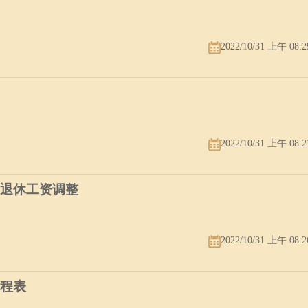
的龙，所以只能说是理想的象征，被命名为龙眼的，眼头圆形，眼尾细长
2022/10/31 上午 08:2
当有所决心采取行动时，眼光更是光彩四射发亮，如别的部位配合得好，
2022/10/31 上午 08:2
宽慢，有点孤僻，喜欢清闲优雅，为人志节清高，抱负远大，真像是鹤立
年退休工资调整
高于位，贵而不富。
2022/10/31 上午 08:2
赛程表
丽潇洒，个性虽稍趋内向，但待人热情，也很会交际，展现自己的优点，