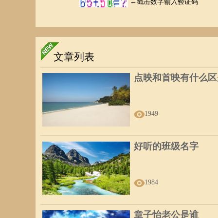
3、瑞凤眼
眼睛细长，瞳孔比较接近眼角，瞳孔上方约有三分之一为上
人而富有魅力，个性温柔，只是好奇心重，容易轻易相信別
文章列表
女运就不会好。
点映和首映有什么区
1949
4、睡凤眼
好听的班级名字
眼睛细长，大半个瞳孔都被眼帘盖住，一付睡意朦胧的样子
也会为自己打算，因此容易召人反感，如果能经常保持笑容
1984
章子怡老公是谁