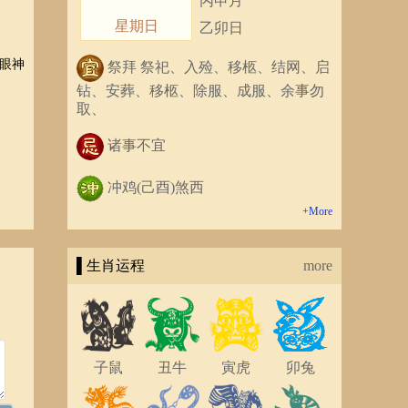
丙申月
星期日
乙卯日
眼神
祭拜 祭祀、入殓、移柩、结网、启
钻、安葬、移柩、除服、成服、余事勿
取、
诸事不宜
冲鸡(己酉)煞西
+More
典型
▌生肖运程
more
分
眼识
淡朦
子鼠
丑牛
寅虎
卯兔