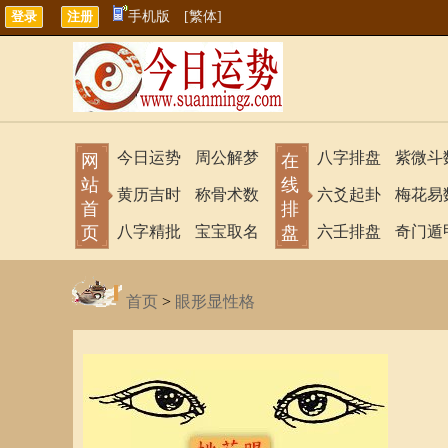
手机版
[繁体]
今日运势
周公解梦
八字排盘
紫微斗
网
在
站
线
黄历吉时
称骨术数
六爻起卦
梅花易
首
排
页
八字精批
宝宝取名
盘
六壬排盘
奇门遁
首页
>
眼形显性格