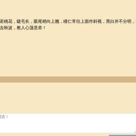
若桃花，睫毛长，眼尾稍向上翘，瞳仁常往上面作斜视，黑白并不分明，
去秋波，教人心荡意牵！
太阳穴部位，眼皮呈内双，黑睛内藏不外露，神光照人令人不敢逼视。其
的人天生忠肝义胆，嫉恶如仇，见义勇为，路见不平必定拔刀相助，爱恨
三国演义中的关羽即是一例。 宋祖英的眼睛为标准的丹凤眼。谚云：龙
。女人，有了一双凤眼，就天生有了美丽聪慧的资本。凤眼须清。若眼光暗
美。小凤眼多女性，有秀丽、妩媚之美。