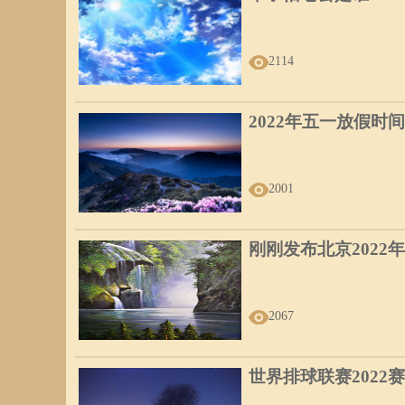
5、龙眼
龙是我们想象中的至高至上的神奇动物，谁也没有看过真正
2114
睑裂阔，极具威严，单眼皮，黑白分明，炯炯有神，尤其是
能成功扬名而富贵。
2022年五一放假时间
2001
6、鹤眼
小而圆，黑白分明，眼神澄澈，神藏不露，昂头视物，秉性
刚刚发布北京2022
的品格，所以在急难时能挑大任，而不计较个人的得失，名
2067
世界排球联赛2022
7、孔雀眼
眼睑修长，眼瞳大而黑，位置略近眼角，外表气派非凡，美