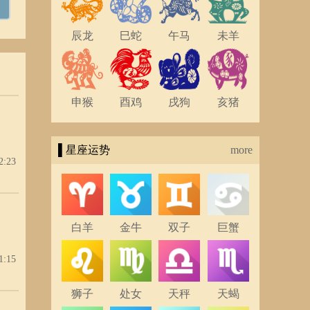
辰龙
巳蛇
午马
未羊
，迷
，子
申猴
酉鸡
戌狗
亥猪
▌星座运势
more
2:23
终；
白羊
金牛
双子
巨蟹
1:15
狮子
处女
天秤
天蝎