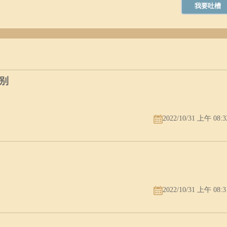
眼皮所盖，眼尾优雅的微微上翘，有点笑口口的样子，眼有眼光流而不动
人，如能坚持走正道，前程光明灿烂，只怕走错了一步，以后什么都不顾
别
2022/10/31 上午 08:3
，給人的印象，有说不出的魅力，心地温和，为人聪明老实，做事有始有
，待人宽恕大量，仍能既富且贵而值得自豪。
2022/10/31 上午 08:3