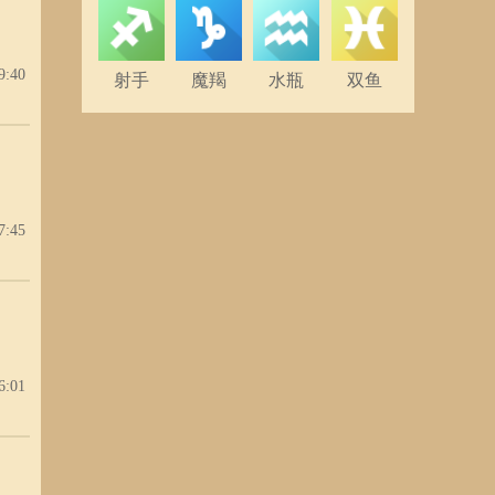
，眼
9:40
一定
射手
魔羯
水瓶
双鱼
7:45
鸡群
6:01
获取