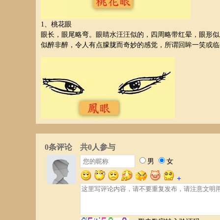
1、桃花眼
眼长，眼尾略弯。眼睛水汪汪似的，四周略带红晕，眼形似
似醉非醉，令人有点朦胧而奇妙的感觉，所谓回眸一笑或临
2、丹凤眼
丹凤眼简称凤眼，其特征为眼形细长，眼尾斜斜往上延伸向
特征是内眼角朝下，外眼角朝上。 玄灯师傅以为这种眼形
明，受恩必报，重然诺守信用，在乱世可骤然发迹显贵，如
珠，凤眼识宝，牛眼识青草。男人"目如凤凰，必定高官"
胧，则不智。凤眼有大和小之别。大凤眼多男性，有刚毅之