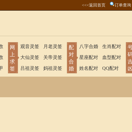
<<<返回首页
订单查询
数
观音灵签
月老灵签
八字合婚
生肖配对
网
配
上
对
数
大仙灵签
关帝灵签
星座配对
血型配对
求
合
甲
签
吕祖灵签
妈祖灵签
婚
姓名配对
QQ配对