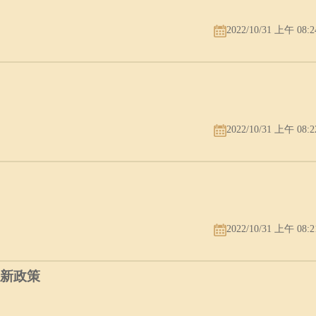
名利双收。
2022/10/31 上午 08:2
三分之一为上眼睑所覆，和下眼睑却若即若离，外表似若凹眼，眼白略有
2022/10/31 上午 08:2
，性情稍嫌偏急，老实而胆小，缺乏积极进取的毅力，只会机巧应付了事
能有点名声。
2022/10/31 上午 08:2
最新政策
眼的中央，眼神明润。这种人头脑保守，有点优柔寡断，遇事提心吊胆，
；他却是非常善良而富正义感，为朋友的事，不计较自己的得失，而毫无
的对象；他健步如飞、动作快、喜欢游山玩水，长寿，必须其它条件好，