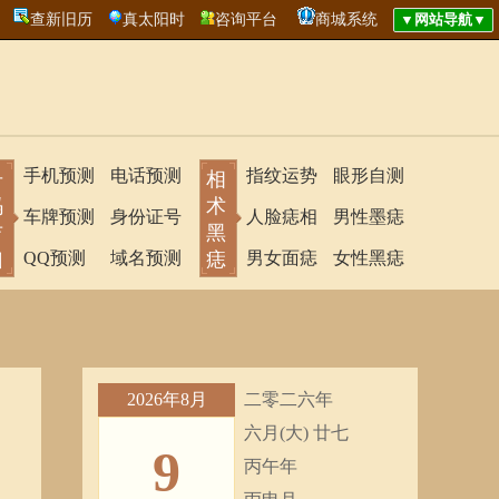
查新旧历
真太阳时
咨询平台
商城系统
手机预测
电话预测
指纹运势
眼形自测
号
相
码
术
车牌预测
身份证号
人脸痣相
男性墨痣
吉
黑
凶
QQ预测
域名预测
痣
男女面痣
女性黑痣
2026年8月
二零二六年
六月(大) 廿七
9
丙午年