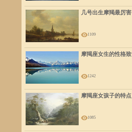
几号出生摩羯最厉害
1109
摩羯座女生的性格致
1242
摩羯座女孩子的特点
1085