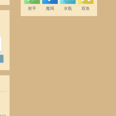
射手
魔羯
水瓶
双鱼