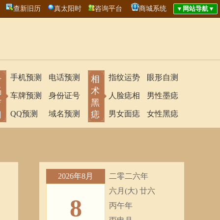
查新旧历
真太阳时
咨询平台
商城系统
手机预测
电话预测
指纹运势
眼形自测
号
相
码
术
车牌预测
身份证号
人脸痣相
男性墨痣
吉
黑
凶
QQ预测
域名预测
痣
男女面痣
女性黑痣
2026年8月
二零二六年
六月(大) 廿六
8
丙午年