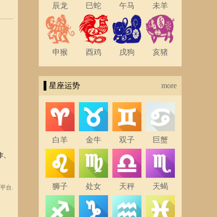
辰龙
巳蛇
午马
未羊
申猴
酉鸡
戌狗
亥猪
▌星座运势
more
白羊
金牛
双子
巨蟹
作、
狮子
处女
天秤
天蝎
平台.