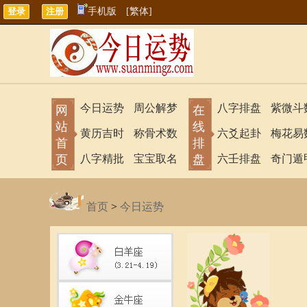
手机版
[繁体]
今日运势
周公解梦
八字排盘
紫微斗
网
在
站
线
黄历吉时
称骨术数
六爻起卦
梅花易
首
排
页
八字精批
宝宝取名
盘
六壬排盘
奇门遁
首页
>
今日运势