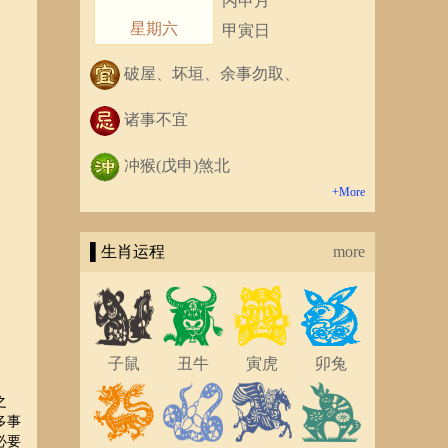
丙申月
星期六
甲寅日
破屋、坏垣、余事勿取、
诸事不宜
冲猴(戊申)煞北
+More
▌生肖运程
more
子鼠
丑牛
寅虎
卯兔
之
多事
必要