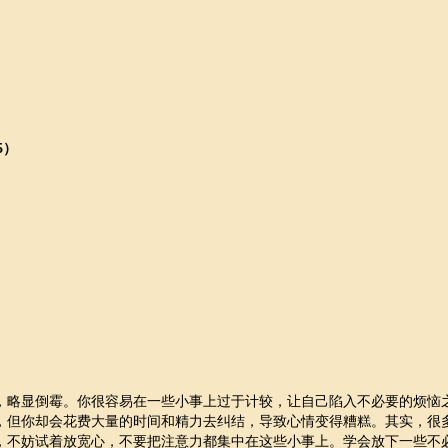
5）
，略显倒霉。你很容易在一些小事上过于计较，让自己陷入不必要的烦恼
，但你却会花费大量的时间和精力去纠结，导致心情变得糟糕。其实，很
，不妨试着放宽心，不要把注意力都集中在这些小事上。学会放下一些不