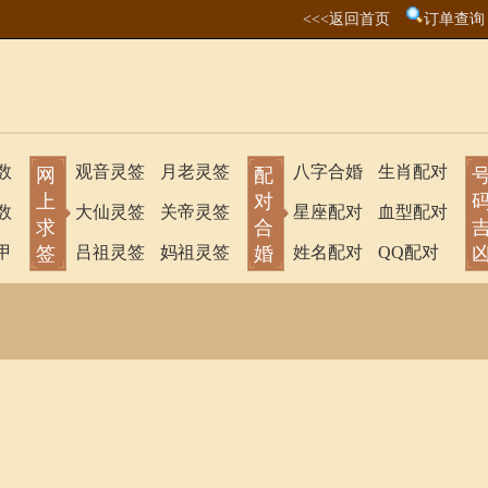
<<<返回首页
订单查询
数
观音灵签
月老灵签
八字合婚
生肖配对
网
配
上
对
数
大仙灵签
关帝灵签
星座配对
血型配对
求
合
甲
签
吕祖灵签
妈祖灵签
婚
姓名配对
QQ配对