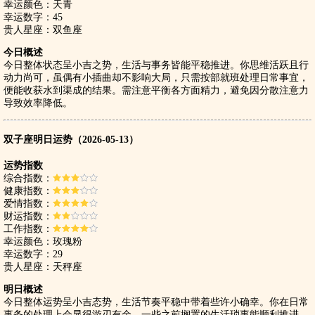
幸运颜色：天青
幸运数字：45
贵人星座：双鱼座
今日概述
今日整体状态呈小吉之势，生活与事务皆能平稳推进。你思维活跃且行
动力尚可，虽偶有小插曲却不影响大局，只需按部就班处理日常事宜，
便能收获水到渠成的结果。需注意平衡各方面精力，避免因分散注意力
导致效率降低。
双子座明日运势（2026-05-13）
运势指数
综合指数：
健康指数：
爱情指数：
财运指数：
工作指数：
幸运颜色：玫瑰粉
幸运数字：29
贵人星座：天秤座
明日概述
今日整体运势呈小吉态势，生活节奏平稳中带着些许小确幸。你在日常
事务的处理上会显得游刃有余，一些之前搁置的生活琐事能顺利推进。