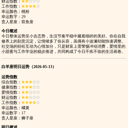
财运指数：
工作指数：
幸运颜色：桃粉
幸运数字：29
贵人星座：双鱼座
今日概述
今日整体运势呈小吉态势，生活节奏平稳中藏着细碎的美好。你在自我
修养上的刻意沉淀，让情绪多了份从容，虽偶有小波澜却能快速调整。
社交场的轻松互动为心情加分，只是财富上需警惕冲动消费，爱情里的
小甜蜜与工作学业的稳步推进，共同构成了今日不疾不徐的生活画卷。
白羊座明日运势（2026-05-13）
运势指数
综合指数：
健康指数：
爱情指数：
财运指数：
工作指数：
幸运颜色：橘黄
幸运数字：17
贵人星座：狮子座
明日概述