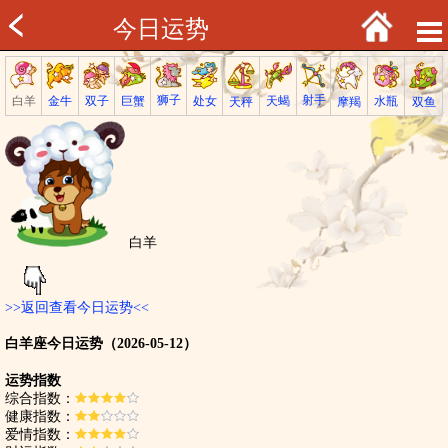
今日运势
射手
狮子
巨蟹
金牛
处女
白羊
天蝎
双子
水瓶
双鱼
天秤
摩羯
白羊
>>返回查看今日运势<<
白羊座今日运势（2026-05-12）
运势指数
综合指数：
健康指数：
爱情指数：