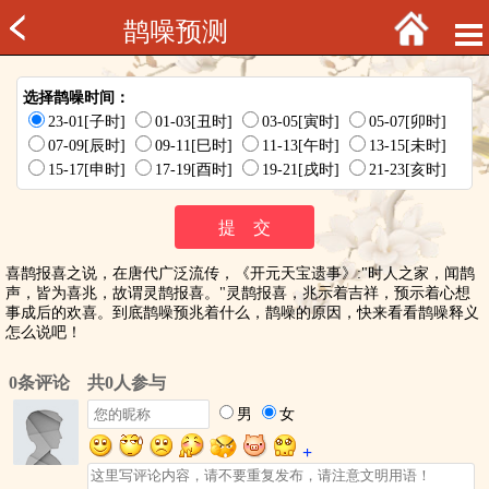
鹊噪预测
选择鹊噪时间：
23-01[子时]
01-03[丑时]
03-05[寅时]
05-07[卯时]
07-09[辰时]
09-11[巳时]
11-13[午时]
13-15[未时]
15-17[申时]
17-19[酉时]
19-21[戌时]
21-23[亥时]
喜鹊报喜之说，在唐代广泛流传，《开元天宝遗事》:"时人之家，闻鹊
声，皆为喜兆，故谓灵鹊报喜。"灵鹊报喜，兆示着吉祥，预示着心想
事成后的欢喜。到底鹊噪预兆着什么，鹊噪的原因，快来看看鹊噪释义
怎么说吧！