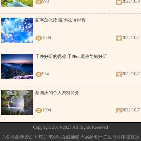
990
2022/10/9
跖字怎么读?跖怎么读拼音
1036
2022/10/7
干净好听的昵称 干净qq昵称简短好听
934
2022/10/7
蔡国庆的个人资料简介
1004
2022/10/7
Copyright 2014-2025 All Rights Reserved
六爻排盘|免费占卜|塔罗牌准吗|在线抽签|周易起名|十二生肖排序|星座运