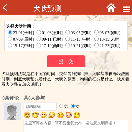
犬吠预测
选择犬吠时间：
23-01[子时]
01-03[丑时]
03-05[寅时]
05-07[卯时]
07-09[辰时]
09-11[巳时]
11-13[午时]
13-15[未时]
15-17[申时]
17-19[酉时]
19-21[戌时]
21-23[亥时]
犬吠预测法就是在不同的时间，突然闻到狗叫声。犬吠法来自春秋战国
时期。到底犬吠预兆着什么，犬吠的原因，狗叫的征兆是什么，快来看
看犬吠释义怎么说吧！