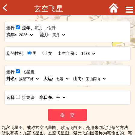
玄空飞星
选择
流年、流月、命卦
流年:
流月:
您的性别:
男
女 出生年份：
选择
飞星盘
卦名:
大运:
山向:
选择
排龙诀
水口在:
九宫飞星图、或称玄空飞星图、紫元飞白图，是用来判定宅命的方法。
所以有将：九宫飞星图、玄空飞星图、紫元飞白图俗称为宅命图的。宅