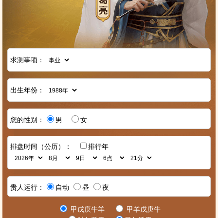
求测事项：
出生年份：
您的性别：
男
女
排盘时间（公历）：
排行年
贵人运行：
自动
昼
夜
甲戊庚牛羊
甲羊戊庚牛