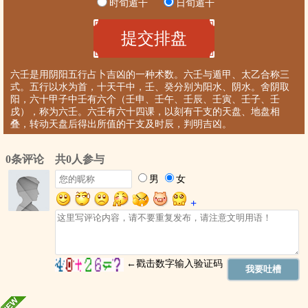
时旬遁干
日旬遁干
六壬是用阴阳五行占卜吉凶的一种术数。六壬与遁甲、太乙合称三
式。五行以水为首，十天干中，壬、癸分别为阳水、阴水。舍阴取
阳，六十甲子中壬有六个（壬申、壬午、壬辰、壬寅、壬子、壬
戌），称为六壬。六壬有六十四课，以刻有干支的天盘、地盘相
叠，转动天盘后得出所值的干支及时辰，判明吉凶。