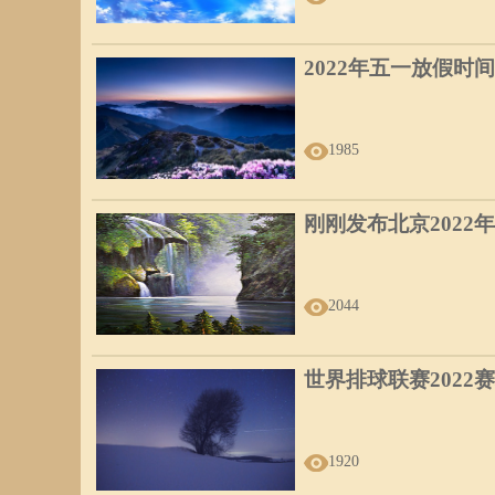
男命八字日支为亥，月支为巳，这就叫夫妻宫被冲。所谓冲
定，夫妻感情紧张，甚至离婚、分居。这种情况可以用五行
2022年五一放假时间
者是配偶有灾，家破人亡。夫妻宫相冲分为：子午冲、丑未
年龄段逢流年支冲开，是结婚信息。
1985
三、夫妻宫逢刑、害（穿）
刚刚发布北京2022
刑则伤、刑为上天给的刑法。男命日支为戌，月支为丑，丑
婚。
2044
地支相害（穿）：子未、丑午、寅巳、卯辰、申亥、酉戌。
顺，多婚。害不像冲很明显，比较隐晦。夫妻宫的害有时外
世界排球联赛2022
四、夫妻宫空亡
1920