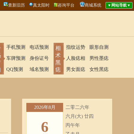
查新旧历
真太阳时
咨询平台
商城系统
手机预测
电话预测
指纹运势
眼形自测
号
相
码
术
车牌预测
身份证号
人脸痣相
男性墨痣
吉
黑
凶
QQ预测
域名预测
痣
男女面痣
女性黑痣
2026年8月
二零二六年
六月(大) 廿四
6
丙午年