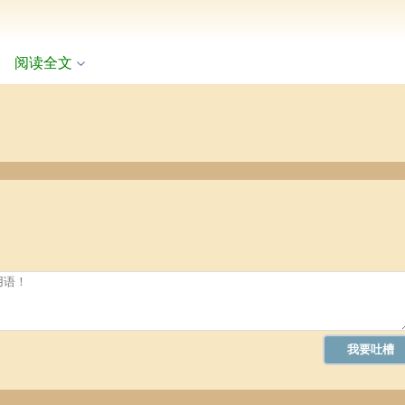
柱地支合走，或者被时柱地支合走，这样的命格，意味着你的婚姻生活中
阅读全文
破坏。通常来说，这样八字命局的人，无论男女，其婚姻都存在着竞争关
你俩的感情与婚姻，默默的威胁着你的地位，从而导致你最终婚姻不幸福
人，婚姻容易破坏，且会戴绿帽子！特别是那些夫妻宫坐偏神者，配偶被
什么意思呢？例如你的夫妻宫为“巳火”，正在走戊申大运、或者戊申流年
被流年大运相合的格局！
要遇到你喜欢的人，你会在这个流年里，邂逅一段幸福甜蜜的恋爱，并且
宫，便是你姻缘到来的时候，也是你结婚的好时机！