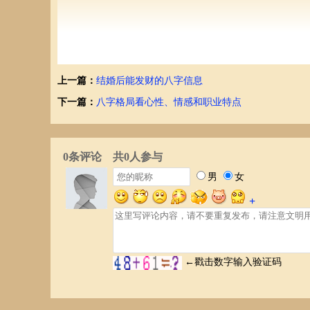
如果你八字中的夫妻宫与邻近的地支相合，例如夫妻宫被月
有第三者入侵，你与配偶之间的感情，很容易受到第三者的
而这个竞争者便是你和你配偶之间的小三，他默默的影响着
至惨遭抛弃等！由此可见，八字夫妻宫被其它柱地支合走的
上一篇：
结婚后能发财的八字信息
的概率会更大，婚姻不顺的情况会更加明显！
下一篇：
八字格局看心性、情感和职业特点
其次，夫妻宫与流年大运相合
另外，夫妻宫被合还存在着另一种情况，与流年大运相合！
么在流年大运中的申金合动了夫妻宫巳火，如此便是夫妻宫
若是你是单身人士，你的夫妻宫被流年合动，意味着你即将
有机会能够走进婚姻的殿堂；简单来说，当流年合动了夫妻