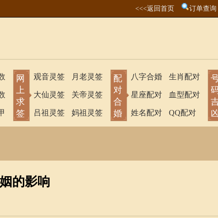
<<<返回首页
订单查询
数
观音灵签
月老灵签
八字合婚
生肖配对
网
配
上
对
数
大仙灵签
关帝灵签
星座配对
血型配对
求
合
甲
签
吕祖灵签
妈祖灵签
婚
姓名配对
QQ配对
姻的影响