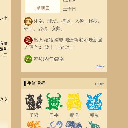
乙未月
星期四
壬子日
八字
沐浴、理发、捕捉、入殓、移柩、
破土、启钻、安葬、
出火 结婚 嫁娶 搬迁新宅 乔迁新居
宜逢
入宅 作灶 破土 上梁 动土
姻和
，二
冲马(丙午)煞南
+More
▌生肖运程
more
含义
子鼠
丑牛
寅虎
卯兔