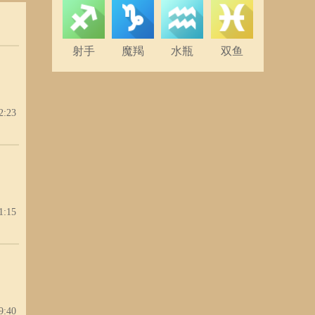
里突
破败
射手
魔羯
水瓶
双鱼
2:23
1:15
9:40