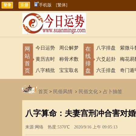
手机版
[繁体]
今日运势
周公解梦
八字排盘
紫微斗
网
在
站
线
黄历吉时
称骨术数
六爻起卦
梅花易
首
排
页
八字精批
宝宝取名
盘
六壬排盘
奇门遁
首页
>
民俗风情
﹥
民俗文化
﹥
占卜抽签
八字算命：夫妻宫刑冲合害对婚
来源:网络 热度:5370℃ 2020/9/16 上午 09:05:13