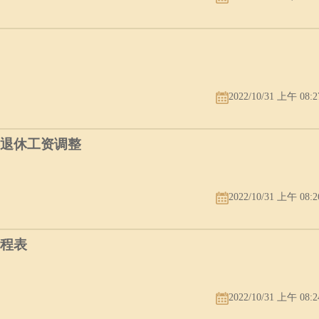
则动，根基不稳，不管是命局本身冲还是岁运冲配偶宫，都会导致婚姻不
生克制化关系来化解。如果命局本身冲，岁运再逢冲，婚姻很难维系下去
冲、寅申冲、卯酉冲、辰戌、巳亥冲。原局日支逢合（三合或六合），在
2022/10/31 上午 08:2
年退休工资调整
戌相刑。夫妻宫被其他地支刑，会因为一些外来因素造成夫妻不和，甚至
2022/10/31 上午 08:2
刑必及六亲，害也是指六亲关系不太和谐。夫妻宫穿坏夫妻星：一生婚姻
表看不出来，春江水暖鸭先知，婚姻幸不幸福，当事人自己心里最明白。
赛程表
2022/10/31 上午 08:2