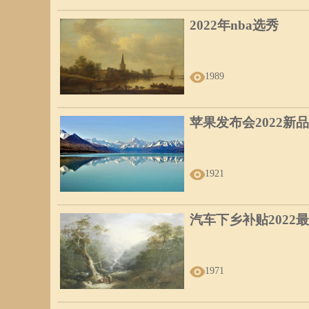
夫妻宫空亡，代表配偶或本人有一位比较痴情，但是，中途
2022年nba选秀
总结：大运和流年是通过合、冲、刑、害四种方法来引动夫
1989
有一点不能忘，断婚姻离不开夫妻星。
苹果发布会2022新品
1921
汽车下乡补贴2022
1971