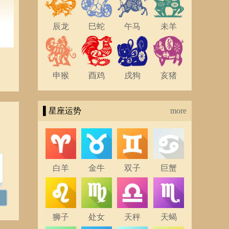
辰龙
巳蛇
午马
未羊
，会
系，
、甚
抢走
申猴
酉鸡
戌狗
亥猪
▌星座运势
more
，那
白羊
金牛
双子
巨蟹
非常
狮子
处女
天秤
天蝎