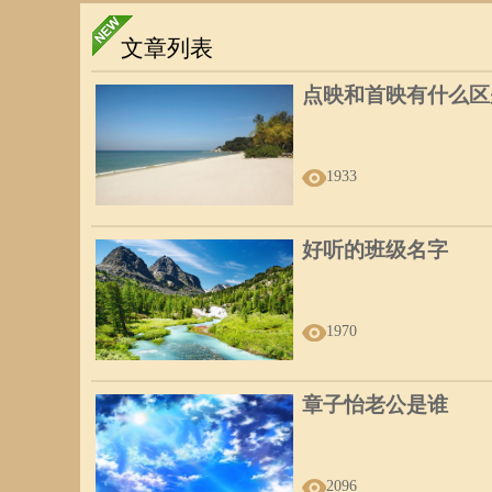
但如果你是已婚人士，流年合动了你的夫妻宫，如此便是不
然出现了一个追求自己的异性，并且会危及着你的婚姻，以
文章列表
等等！所以夫妻宫被流年合动的已婚人士，可要担心了！
点映和首映有什么区
日支为夫妻宫逢合，与日支合之地支代表是一个啥样的人：
1933
1、地支为比劫：与自己的年龄相仿之人。
2、地支为官杀：有权有势或年龄比自己大的人。
好听的班级名字
3、地支为伤食：年龄小于自己或从事文化艺术的人。
4、地支为财星：有钱之人。
1970
5、地支为印枭：有文化之人或年龄相当于父辈之人。
6、日支有争合：一生出现多人外遇。
章子怡老公是谁
二、夫妻宫逢冲
2096