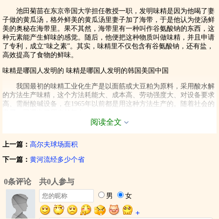
池田菊苗在东京帝国大学担任教授一职，发明味精是因为他喝了妻
子做的黄瓜汤，格外鲜美的黄瓜汤里妻子加了海带，于是他认为使汤鲜
美的奥秘在海带里。果不其然，海带里有一种叫作谷氨酸钠的东西，这
种元素能产生鲜味的感觉。随后，他便把这种物质叫做味精，并且申请
了专利，成立“味之素”。其实，味精里不仅包含有谷氨酸钠，还有盐，
高效提高了食物的鲜味。
味精是哪国人发明的
味精是哪国人发明的韩国美国中国
我国最初的味精工业化生产是以面筋或大豆粕为原料，采用酸水解
的方法生产味精，这个方法耗能大、成本高、劳动强度大、对设备要求
高、需耐酸碱设备，在
1965
年以前都是用这种方法生产的。随着社会的
发展，已退出了历史的舞台。
阅读全文
味精是哪国人发明的
味精是哪国人发明的韩国美国中国
随着科学的进步及微生物技术在食品行业的应用，使味精生产发生
上一篇：
高尔夫球场面积
了革命性的变化。自
1965
年以来，我国味精行业大都采用发酵法生产，
下一篇：
黄河流经多少个省
水解蛋白质法及用石油裂解丙烯合成法较少采用。