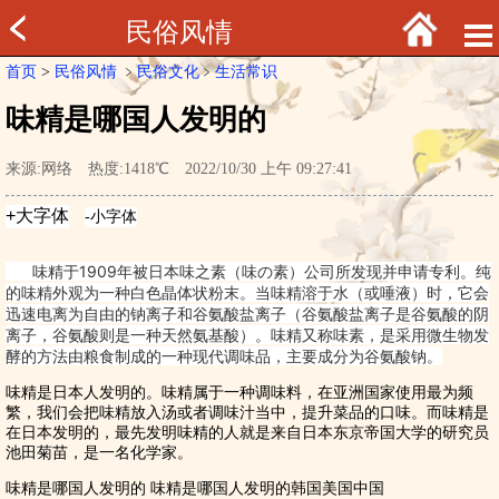
民俗风情
首页
>
民俗风情
﹥
民俗文化
﹥
生活常识
味精是哪国人发明的
来源:网络 热度:1418℃ 2022/10/30 上午 09:27:41
味精于1909年被日本味之素（味の素）公司所发现并申请专利。纯
的味精外观为一种白色晶体状粉末。当味精溶于水（或唾液）时，它会
迅速电离为自由的钠离子和谷氨酸盐离子（谷氨酸盐离子是谷氨酸的阴
离子，谷氨酸则是一种天然氨基酸）。味精又称味素，是采用微生物发
酵的方法由粮食制成的一种现代调味品，主要成分为谷氨酸钠。
味精是日本人发明的。味精属于一种调味料，在亚洲国家使用最为频
繁，我们会把味精放入汤或者调味汁当中，提升菜品的口味。而味精是
在日本发明的，最先发明味精的人就是来自日本东京帝国大学的研究员
池田菊苗，是一名化学家。
味精是哪国人发明的
味精是哪国人发明的韩国美国中国