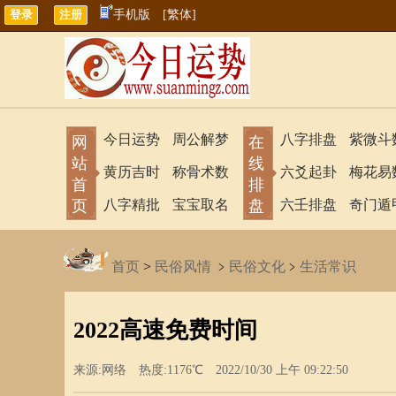
手机版
[繁体]
今日运势
周公解梦
八字排盘
紫微斗
网
在
站
线
黄历吉时
称骨术数
六爻起卦
梅花易
首
排
页
八字精批
宝宝取名
盘
六壬排盘
奇门遁
首页
>
民俗风情
﹥
民俗文化
﹥
生活常识
2022高速免费时间
来源:网络 热度:1176℃ 2022/10/30 上午 09:22:50