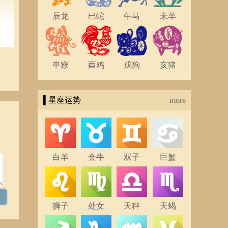
辰龙
巳蛇
午马
未羊
申猴
酉鸡
戌狗
亥猪
▌星座运势
more
将
E
白羊
金牛
双子
巨蟹
狮子
处女
天秤
天蝎