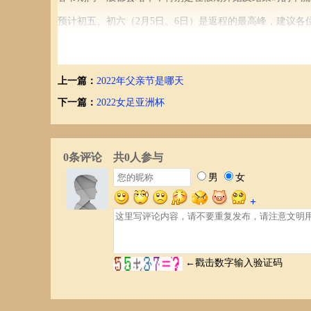
预计初五、初六（
2
月
5
日、
6
日）是返程的最高峰，建议各
03
几座车型免费？
上一篇：
2022年父亲节是哪天
7
座以下载客车辆，包括允许在普通收费公路行驶的摩托车
下一篇：
2022女足亚洲杯
03
免费
ETC
怎么走？
走
ETC
车道的免费车型，在免费期间上高速也是不要收费的
但是要切记，走
ETC
进入高速公路的车辆，下高速时，一定
TC
卡交给收费员处理。否则可能会在你下次上高速时产生
以上就是小编为大家整理的春节高速免费相关内容，希望能