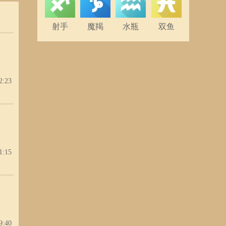
射手
魔羯
水瓶
双鱼
2:23
1:15
9:40