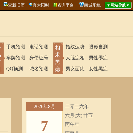
查新旧历
真太阳时
咨询平台
商城系统
手机预测
电话预测
指纹运势
眼形自测
号
相
码
术
车牌预测
身份证号
人脸痣相
男性墨痣
吉
黑
凶
QQ预测
域名预测
痣
男女面痣
女性黑痣
2026年8月
二零二六年
六月(大) 廿五
7
丙午年