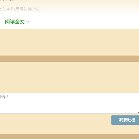
位车主们尽量错峰出行。
阅读全文
，但不包括微型货车、轻型货车、专项作业车。
。
要走
ETC
出收费站，如果没有走
ETC
车道或误入了人工通道，那么一定要
费用。
够给大家带来帮助。