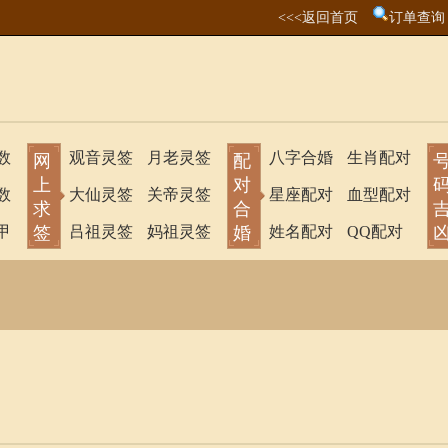
<<<返回首页
订单查询
数
观音灵签
月老灵签
八字合婚
生肖配对
网
配
上
对
数
大仙灵签
关帝灵签
星座配对
血型配对
求
合
甲
签
吕祖灵签
妈祖灵签
婚
姓名配对
QQ配对