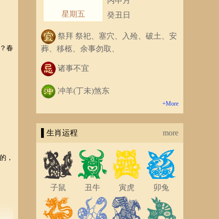
丙申月
星期五
癸丑日
祭拜 祭祀、塞穴、入殓、破土、安
？春
葬、移柩、余事勿取、
诸事不宜
冲羊(丁未)煞东
+More
▌生肖运程
more
的，
子鼠
丑牛
寅虎
卯兔