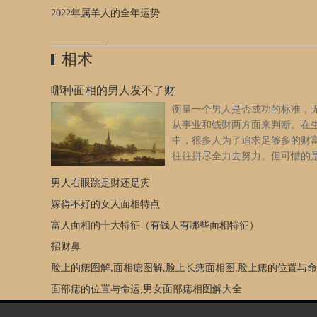
敢的象征。许多中国孩子戴着带有老虎图案的帽子或鞋子，
谁知突如其来的疫情，打乱了他们的计划。夫妻俩只得带着
2022年属羊人的全年运势
好运。虎年的日期会给老虎带来好运的事情：幸运数字：1、3
自行在家隔离。章子怡生二胎时已经41岁，属于高龄产妇。
以及包含它们的数字（如13和43）幸运日：16日和27日的任
内孕激素急剧下降，她情绪出现剧烈波动，一向阳光开朗的
国农历正月幸运色：蓝色、灰色、橙色吉祥花：黄百合、瓜
变得多愁善感、焦虑失眠，动不动就流眼泪。章子怡与母亲
相术
幸运方向：东、北、南吉月：农历三、七、十月。生肖虎的
天天处于封闭的家庭环境，缺少与外界交流，章子怡的情绪
格：勇敢、自信...虎年出生的人勇敢、好胜、难以捉摸、自
越郁闷，后来竟患上了轻微产后抑郁症。汪峰如临大敌，束
哪种面相的男人发不了财
他们非常有魅力，也很受别人喜欢。但有时他们可能会冲动
策。岳母李涿生告诉汪峰：“你别着急，高龄产妇大多有这种
衡量一个男人是否成功的标准，
怒和过度放纵。属虎的人性格倔强，判断力强，做事积极，
况，多给子怡关心。”汪峰将岳母的话记在心里，在家里做暖
从事业和钱财两方面来判断。在
表态，做事霸道。他们是权威的，从不背弃他们所说的话。
夫。很少做饭的他，主动下厨给章子怡熬汤，结果汤汁溢出
中，很多人为了追求足够多的财
极大的信心和不屈不挠的毅力，他们可以成为称职的领导者
他的手背烫伤了，章子怡心疼地给丈夫贴创可贴。章子怡最
往往拼尽全力去努力。但可惜的
们不会为任何事情做准备，但可以处理任何发生的事情。木
听汪峰的代表作《怒放的生命》，汪峰便天天在家里播放这
并不是付出就一定有所收获。然
火虎、土虎、金虎、水虎在中国元素理论中，每个生肖都与
歌。昂扬大气的旋律，在家里飘荡。置身音乐环境中，章子
男人右眼跳是财还是灾
个人的命运不同，一个人财富多少从出生以来就注定，有时
元素之一相关联：金（金属）、木、水、火或土。例如，木
心情有所好转。疫情期间，很多演艺人士都在为抗疫做贡献
不是通过努力就可以实现自己的愿望。有些人，从出生开始
嫁得不好的女人面相特点
60年为周期出现一次。从理论上讲，一个人的性格是由他们
峰对妻子说：“我们也得为抗疫出一份力。”章子怡一向热心
定了辛苦一生，不管怎么挣扎都没用。日常生活中，这些运
年份的生肖和元素决定的。这意味着有五种类型的Tiger，每
富人面相的十大特征（有钱人有哪些面相特征）
慈善，她与丈夫一道捐款捐物。在汪峰的提议下，章子怡还
坷财运艰难的人，也会通过面相表现出来，下面就来看看，
有不同的特征：老虎的爱情相容：她/他与你相配吗？每个动
里录制视频，教网友们居家健身，如何控制疫情，并向抗疫
招财鼻
男人发不了财。 七种发不了财的男人面相 1、鼻孔朝
志都有其独特的特征。十二生肖之间的爱情相配，大多考虑
的医务人员致敬。很多粉丝在章子怡的微博里留言，称她为“
的男人 在面相当中，鼻子是财富的象征，如果一个男人
脸上的痣图解,面相痣图解,脸上长痣面相图,脸上痣的位置与
每一种动物的普遍特征。只有性格相合的人才是好搭档。请
爱心的影后”。章子怡与汪峰3月初，章子怡从妈妈那里得知
朝天且鼻头比较大，那么这样的男人往往难以发财。拥有这
下面的老虎与其他动物的兼容性。最佳搭配：马、狗或猪最
己患的是产后抑郁症。她对汪峰说：“如果我的抑郁症越来越
面部痣的位置与命运,男女面部痣相图解大全
头的男人平时花钱大手大脚，只在乎当下的享受，缺乏长远
的：牛、蛇、山羊或猴子老虎2021年运势2021年中国虎运势20
重，我绝不拖累你，会选择离开。”汪峰抓住章子怡的手：“
划，往往是赚多少就花多少，注定一辈子都没有办法存住钱
年对于属虎（Tigers）的人来说是喜忧参半的一年。但是老虎