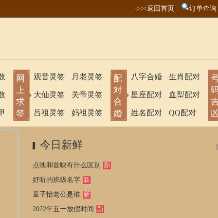
<<<返回首页
订单查询
数
观音灵签
月老灵签
八字合婚
生肖配对
网
配
上
对
数
大仙灵签
关帝灵签
星座配对
血型配对
求
合
甲
签
吕祖灵签
妈祖灵签
婚
姓名配对
QQ配对
今日新鲜
点映和首映有什么区别
新
好听的班级名字
新
章子怡老公是谁
新
2022年五一放假时间
新