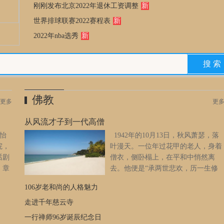
刚刚发布北京2022年退休工资调整
新
世界排球联赛2022赛程表
新
2022年nba选秀
新
佛教
更多
更
从风流才子到一代高僧
子怡
1942年的10月13日，秋风萧瑟，落
院，
叶漫天。一位年过花甲的老人，身着
话剧
僧衣，侧卧榻上，在平和中悄然离
，章
去。他便是“承两世悲欢，历一生修
汪峰
行”的弘一法师——李叔同。今天农
106岁老和尚的人格魅力
夹
历九月初四，是弘一大师圆寂纪念日。他这一生有两个身份，一
，成
个风流才子，一个世外高僧。他是弘一大师，也是李叔同。在中
走进千年慈云寺
究竟
国百年的文化史中，李叔同是公认的通才和奇才。他是中国新文
一行禅师96岁诞辰纪念日
丈夫
化运动的先驱，最早将油画、钢琴、话剧引入中国，擅长书法、