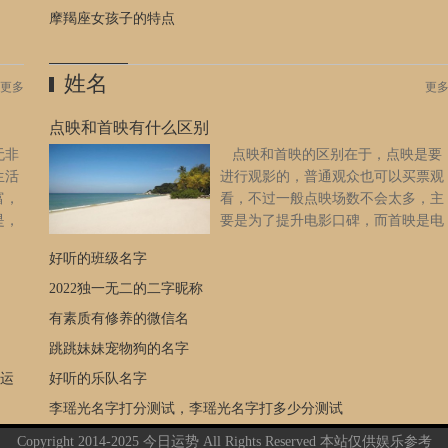
以求
暴富。开始走大运的白羊座，就是这么地意气风发。不管做什
宝宝
他的作画成绩不久即被刊载于大隈伯爵所办的国民新闻。他在校
摩羯座女孩子的特点
和4
么，都会格外顺利，年轻有为的典范。02巨蟹座：财运好转巨蟹
因体
外又从上真行勇学西洋音乐，专攻钢琴和作曲。除了绘画和音
何中
座最近都在走霉运，不过，到了2022年，一切都会有所好转。特
她，
乐，他对戏剧也产生了激情。在日本“新派剧”的影响下，他和曾
叶菊
别是财运，会变得非常好，令人羡慕。虽然巨蟹座没有强烈的求
加上
孝谷成立了戏剧社团“春柳社”，第一次公演《茶花女》，轰动一
姓名
更多
更
性
财欲望，比较佛系。挣多了多花一些，挣得少，就节俭点。但
越来
时。他思想超前，师表之风令学生深深敬佩1910年，他毕业于东
信。
是，谁也不会拒绝这么好的事情。毕竟，可以为家里减轻不少负
手无
京美术学校。回国后即执教于天津工业专门学校。辛亥革命后到
点映和首映有什么区别
、易
担。手里余钱多的话，还能够为家人改善生活。这些都是巨蟹座
状
上海，在城东女学教授文学，三月间加入“南社”。不久应太平洋
无非
点映和首映的区别在于，点映是要
敢于
很愿意做的事情。因此，2022年一定要奋力争先，不要浪费大好
心丈
报之聘，担任文艺编辑并主编画报；同时他又和柳亚子等创办“文
生活
进行观影的，普通观众也可以买票观
凭借
的发财时机。03狮子座：事业变好狮子座的事业心非常强，一直
，将
美会”、主编《文美杂志》，发表当时第一流书画家的书面、印章
富，
看，不过一般点映场数不会太多，主
。他
都想成为人中龙凤。在事业方面非常卖力，不过，天不遂人愿，
喜欢
拓本等。对于那个风云激荡的社会而言，他的思想早已走在时代
是，
要是为了提升电影口碑，而首映是电
虎、
事与愿违的时候比较多。狮子座也不用灰心，很快就会转运。转
首
前列。他要的不是将艺术作为政治工具，而是让艺术本身的光
而每
影上映前的营销手段，通常会邀请明
五种
折点就出现在2022年，大环境会越来越好。有什么发财大计，可
怡的
芒，来唤醒人们心中的人性乃至神性。他讲课十分用心，每次上
好听的班级名字
候并
星出席，获取媒体和关注度，提升票房，且首映不一定要观影，
虎以
以顺利落实。随着事业越变越好，狮子座的心情也变得很好，每
。汪
课前，会提前板书，且对所有学生都富有耐心。有时遇到学生上
就注
普通观众也很难参加。 点映和首映有什么不同点映和首映有
2022独一无二的二字昵称
出生
天干劲十足。自从走上大运，对身边人的态度也有了好转。再也
公益
课看杂书，他并不当场点名，而是等下课后，轻声而严肃地让他
势坎
什么区别 一般来说，点映指的是在电影首映和正是放映之前
种都
不用愁眉不展，大家都有了好日子过。04摩羯座：工作顺利摩羯
有素质有修养的微信名
在家
留下：“你若是想上课，就不要看闲书，如果想看闲书，下次就出
哪种
进行观看的，只在一部分成分上映，且只给小部分观众或者明
物标
座从内心深处热爱工作，不让上班都不行。哪怕是变相降薪，都
一线
去看吧。”当时他的好友夏丏尊曾说，“叔同教学生，没有学生不
跳跳妹妹宠物狗的名字
天
星、商家、媒体以及影评人放映，相当于进行公测，是为了在进
到了
打击不了他们一颗积极工作的心。2022年，是摩羯座走大运的一
最有
尊敬，他有人格做背景，犹如佛菩萨有光，学生看了，打心底里
鼻孔
行公映的时候获得一个好的口碑，同时还能达到宣传效果。
命运
好听的乐队名字
参阅
年。尤其是他们最钟爱的工作，会发展得格外顺利。不仅顺利升
，自
敬畏，就是不提醒，学生也自会用功。”在他的悉心培养下，中国
种鼻
而点映的电影，大多是已经审查通过的，这个时候放映的内容和
糟糕
职加薪，还会做出很有成就的事情。整个部门和公司，都以摩羯
严
有了一批音乐美术领域的人才，最广为人知的，就是漫画家丰子
李瑶光名字打分测试，李瑶光名字打多少分测试
的计
正式上映时是一样的，而进行点映的电影，也是对影片质量比较
21
座为傲。毫不夸张地说，这是他们人生的高光时刻。一直默默无
这辈
恺。因为发现丰子恺天赋过人，他对这个学生极尽爱护。有一
，身
有信心的，这样能提前了解到市场效果，从而延续良好的口
Copyright 2014-2025 今日运势 All Rights Reserved 本站仅供娱乐参考
队，
闻的摩羯座，终于实现了人生价值，在工作岗位上大放异彩。05