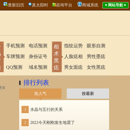
查新旧历
真太阳时
咨询平台
商城系统
手机预测
电话预测
指纹运势
眼形自测
号
相
码
术
车牌预测
身份证号
人脸痣相
男性墨痣
吉
黑
凶
QQ预测
域名预测
痣
男女面痣
女性黑痣
排行列表
更多
按人气
按最新
1
水晶与五行的关系
1
点映
2
2022今天刚刚发生地震了
2
好听