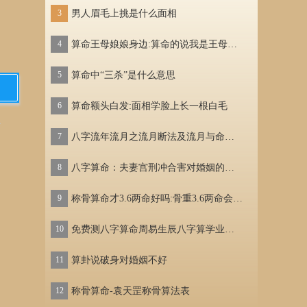
3
男人眉毛上挑是什么面相
3
章子
4
算命王母娘娘身边:算命的说我是王母娘娘的小女儿
4
20
5
算命中“三杀”是什么意思
5
刚刚
6
算命额头白发:面相学脸上长一根白毛
6
世界
7
八字流年流月之流月断法及流月与命宫的关系
7
202
多
8
八字算命：夫妻宫刑冲合害对婚姻的影响
8
苹果
9
称骨算命才3.6两命好吗:骨重3.6两命会离婚再嫁吗
9
汽车
10
免费测八字算命周易生辰八字算学业算命算学业运势
10
黄河
11
算卦说破身对婚姻不好
11
味精
12
称骨算命-袁天罡称骨算法表
12
高尔