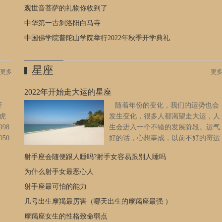
观世音菩萨的礼物你收到了
诗词、丹青、音律、金石，是整个学术界神一般的存在。直到多
公司
年后，朴树在翻唱《送别》时说：“如果这是我写出来的歌词，让
中华第一古刹洛阳白马寺
也没
我当场死在这儿都可以……”少时才华横溢，在哪儿都是耀眼的存
中国佛学院普陀山学院举行2022年秋季开学典礼
体追
在清光绪六年，李叔同降生于天津一个富足的盐商之家。父亲李
，尽
世珍是清朝的进士，虽出生在钟鸣鼎食之家，李叔同却是父亲68
松的
岁时与小妾所生，因为庶出，5岁丧父后，在家中的地位就不同于
星座
更多
更
现了
昨日，加之家族教育极其严苛，令其更加敏感。李家家学甚厚，
扬
他8岁读四书五经，学书法、金石，13岁习训诂、攻历朝书法，便
2022年开始走大运的星座
得关
有名气。那时在少年李叔同的心中，已有了对人世繁华苍凉的思
开
随着年份的变化，我们的运势也会
生活
考，其早熟之心远远超过了同龄人。从那时起，他对“正学”已不
水虎
发生变化，很多人都渴望走大运，人
边没
大热心，对唱戏产生了浓烈的兴趣，常去戏园，不但听，还亲自
98
生会进入一个不错的发展阶段。运气
，绝
登台演唱。1897年他十八岁，在母亲的作主之下和俞氏结婚。第
950
好的话，心想事成，以前不好的霉运
怡在
二年（1898）“戊戌政变”，同情康梁变法的政治活动，因此被疑
为百
很快结束，新年会有新的气象。那
产，
为康梁同党；加以他的母亲是个侧室，在大家庭之间也很难相处
射手座会随便跟人睡吗?射手女容易跟别人睡吗
戴着
么，2022年开始走大运的星座有哪些，让我们一起来看下。十二
得消
得好，他即奉母南下至上海居住。他到上海不久，因文字之交得
第三
星座运势01白羊座：年轻有为白羊座总是充满了正能量，虽然会
为什么射手女最恶心人
章子
识松江许幻园，即迁居许氏的城南草堂。这时他交游中最要好的
猴、
遇到不顺心的时候，但很快就会忘记，马上又活蹦乱跳。他们真
宝诞
是松江许幻园、宝山袁希濂、江湾蔡小香、江阴张小楼，和他结
射手座最可怕的能力
。
的很有自愈能力，就算是遇到了霉运，也会很快走出来。到了
一份
为天涯五友。1905年四月，他的母亲逝世，他便决心东渡日本留
几号出生摩羯最厉害（哪天出生的摩羯座最强 ）
束，是
2022年，属于白羊座的好时机就要来临，一大波新的赚钱项目，
着儿
学，他到东京后，不久即考入上野“东京美术学校”，从日本著名
和勇
都迫切需要他们来甄别。只要选对了，就能大赚一笔，甚至一夜
摩羯座女生的性格致命弱点
走，
洋画家黑田清辉（1866－1924）学西洋画，由于他天才的卓越，