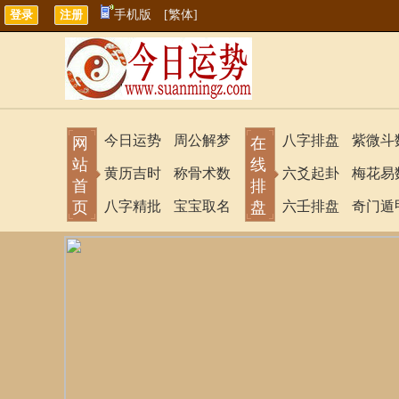
手机版
[繁体]
今日运势
周公解梦
八字排盘
紫微斗
网
在
站
线
黄历吉时
称骨术数
六爻起卦
梅花易
首
排
页
八字精批
宝宝取名
盘
六壬排盘
奇门遁