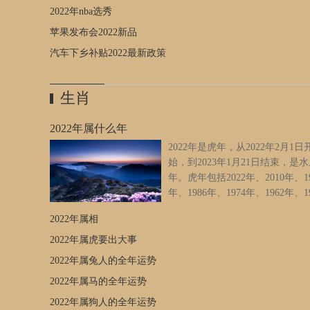
2022年nba选秀
汪峰：“宝宝来了，怎么办呀？”汪峰说：“生呗。”作为国际影
星，从怀孕到生产，章子怡起码要损失6000万元收入。经纪
苹果发布会2022新品
与她商量此事，章子怡没商量地回答：“哪怕一座金山银山，
汽车下乡补贴2022最新政策
有宝宝来得重要。”章子怡与汪峰章子怡与汪峰一直是国内媒
逐的焦点，一举一动都能上娱乐版的头条。夫妻俩深居简出
量少在公众场合露面。章子怡迫不得已参加活动，也穿着宽
生肖
长裙，将隆起的腹部遮掩起来。但眼尖的媒体记者，还是发
蛛丝马迹。这年10月，章子怡怀二胎的消息在网上传得沸沸
2022年属什么年
扬。章子怡和汪峰的个人社交平台几乎被挤爆了，夫妻俩只
2022年是虎年，从2022年2月1日
闭。章子怡还有不少媒体记者打来电话探听消息，将他们的
始，到2023年1月21日结束，是
彻底打乱了。这年11月，汪峰带着章子怡去美国待产。在那
年。虎年包括2022年、2010年、19
有多少人认识章子怡，即便认识，对方也只是礼貌点头微笑
年、1986年、1974年、1962年、1
不围追堵截。章子怡安心地孕育宝宝。2020年1月1日，章子
年、1938年……老虎在中国被称
洛杉矶一所私人医院，诞下一个健康男婴。医生要为她剖腹
2022年属相
兽之王。生肖虎是力量、驱邪和勇敢的象征。许多中国孩子
章子怡不同意，要求顺产。汪峰很担心：“你41岁了，身体吃
带有老虎图案的帽子或鞋子，以求好运。虎在十二生肖中居
2022年属虎要出大事
吗？”章子怡微微一笑：“没问题，我比你想象得还要坚强。”
位。十二生肖依次为：鼠、牛、虎、兔、龙、蛇、马、羊、
怡与儿子生产过程中，章子怡吃了很多苦，但还是顺利将宝
2022年属兔人的全年运势
鸡、狗、猪。根据12年周期，每一年都与一个动物标志相关
下来了。汪峰亲眼见证了妻子生产的艰辛，对章子怡更多了
2022年属马的全年运势
2022年是虎年，从2022年2月1日开始，到2023年1月21日结
爱和尊重。2020年1月18日，离除夕还有一个星期，章子怡带
水虎年。老虎在中国被称为百兽之王。生肖虎是力量、驱邪
2022年属狗人的全年运势
子，随丈夫返回北京。本来汪峰准备带章子怡在北京周边走