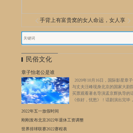
手背上有富贵窝的女人命运，女人享
中国古代有十大秘术,也称术数,有些流
化解婚灾最好的办法 挽回婚姻的的方
彩票预测之路：四柱预测彩票的方法
八字命理教你识破用情不专的人
偏财格八字有哪些影响？
福的手型
传至今!
揭密
式
民俗文化
章子怡老公是谁
2020年10月16日，国际影星章
与丈夫汪峰现身北京的国家大剧
买票观看著名导演孟京辉执导的
《你好，忧愁》！话剧演出完毕
子怡还与孟导进行了交流，并和
2022年五一放假时间
一道与孟京辉合影。章子怡头戴黑色贝雷帽，身着黄背心黑
克，身材恢复得苗条婀娜。2020年1月，章子怡顺利诞下儿子
刚刚发布北京2022年退休工资调整
为二胎妈妈。期间，丈夫汪峰一句话，让章子怡泪奔。汪峰
世界排球联赛2022赛程表
给妻子说了什么？2019年春天，章子怡被查出怀孕了，她问