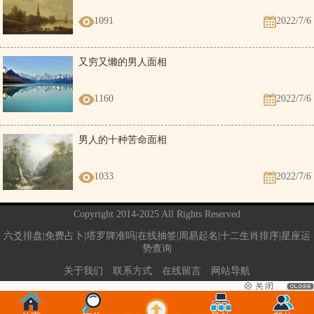
1091
2022/7/6
又穷又懒的男人面相
1160
2022/7/6
男人的十种苦命面相
1033
2022/7/6
Copyright 2014-2025 All Rights Reserved
六爻排盘|免费占卜|塔罗牌准吗|在线抽签|周易起名|十二生肖排序|星座运
势查询
关于我们
联系方式
在线留言
网站导航
电脑版