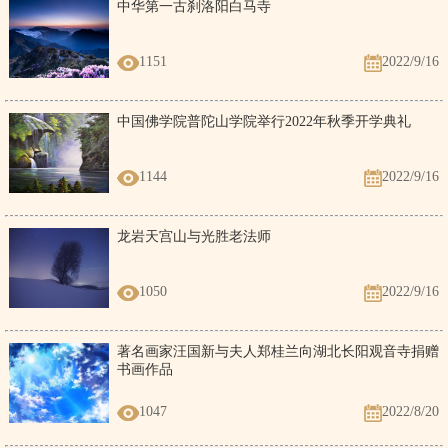
中华第一古刹洛阳白马寺
1151
2022/9/16
中国佛学院普陀山学院举行2022年秋季开学典礼
1144
2022/9/16
龙岩天宫山与光胜老法师
1050
2022/9/16
著名画家汪国新与夫人郑桂兰向湖北长阳观音寺捐赠
书画作品
1047
2022/8/20