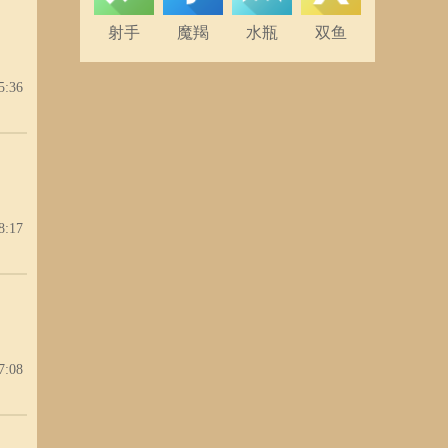
射手
魔羯
水瓶
双鱼
5:36
8:17
7:08