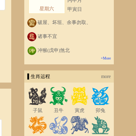
丙申月
星期六
甲寅日
破屋、坏垣、余事勿取、
诸事不宜
冲猴(戊申)煞北
+More
▌生肖运程
more
子鼠
丑牛
寅虎
卯兔