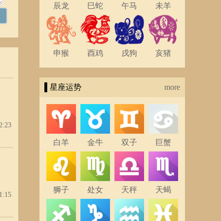
辰龙
巳蛇
午马
未羊
申猴
酉鸡
戌狗
亥猪
▌星座运势
more
2:23
白羊
金牛
双子
巨蟹
狮子
处女
天秤
天蝎
1:15