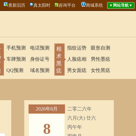
查新旧历
真太阳时
咨询平台
商城系统
手机预测
电话预测
指纹运势
眼形自测
号
相
码
术
车牌预测
身份证号
人脸痣相
男性墨痣
吉
黑
凶
QQ预测
域名预测
痣
男女面痣
女性黑痣
2026年8月
二零二六年
六月(大) 廿六
8
丙午年