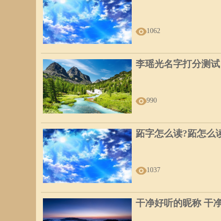
1062
李瑶光名字打分测试
990
跖字怎么读?跖怎么
1037
干净好听的昵称 干