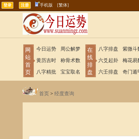
手机版
[繁体]
今日运势
周公解梦
八字排盘
紫微斗
网
在
站
线
黄历吉时
称骨术数
六爻起卦
梅花易
首
排
页
八字精批
宝宝取名
盘
六壬排盘
奇门遁
首页
>
经度查询