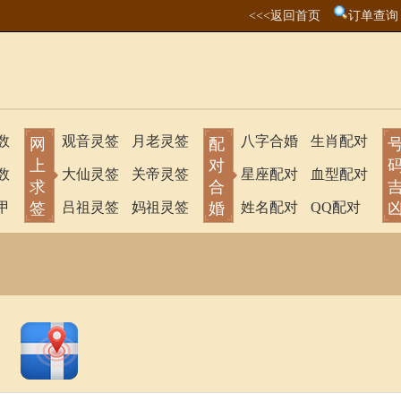
<<<返回首页
订单查询
数
观音灵签
月老灵签
八字合婚
生肖配对
网
配
上
对
数
大仙灵签
关帝灵签
星座配对
血型配对
求
合
甲
签
吕祖灵签
妈祖灵签
婚
姓名配对
QQ配对